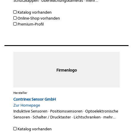
Schutzkappen
·
Überwachungskameras
·
mehr...
Katalog vorhanden
Online-Shop vorhanden
Premium-Profil
Firmenlogo
Hersteller
Contrinex Sensor GmbH
Zur Homepage
Induktive Sensoren
·
Positionssensoren
·
Optoelektronische
Sensoren
·
Schalter / Drucktaster
·
Lichtschranken
·
mehr...
Katalog vorhanden