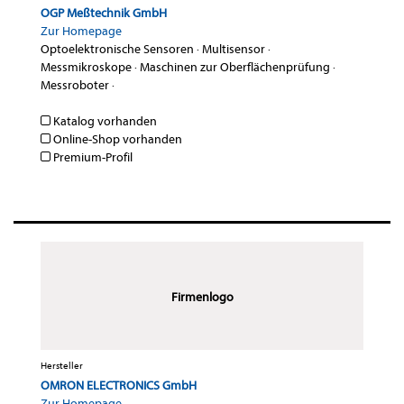
OGP Meßtechnik GmbH
Zur Homepage
Optoelektronische Sensoren
·
Multisensor
·
Messmikroskope
·
Maschinen zur Oberflächenprüfung
·
Messroboter
·
Katalog vorhanden
Online-Shop vorhanden
Premium-Profil
Firmenlogo
Hersteller
OMRON ELECTRONICS GmbH
Zur Homepage