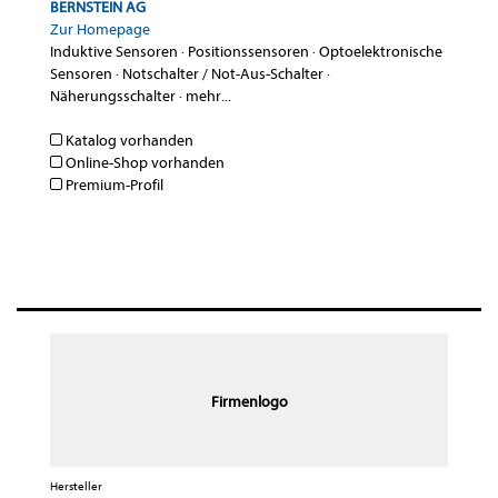
BERNSTEIN AG
Zur Homepage
Induktive Sensoren
·
Positionssensoren
·
Optoelektronische
Sensoren
·
Notschalter / Not-Aus-Schalter
·
Näherungsschalter
·
mehr...
Katalog vorhanden
Online-Shop vorhanden
Premium-Profil
Firmenlogo
Hersteller