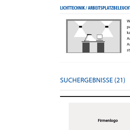
LICHTTECHNIK / ARBEITSPLATZBELEUC
W
p
k
A
A
s
SUCHERGEBNISSE (21)
Firmenlogo