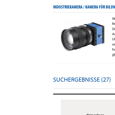
INDUSTRIEKAMERA / KAMERA FÜR BILD
W
f
D
A
Ü
u
h
g
SUCHERGEBNISSE (27)