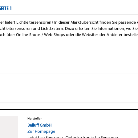
SEITE 1
er liefert Lichtleitersensoren? In dieser Marktübersicht finden Sie passende
ichtleitersensoren und Lichttastern. Dazu erhalten Sie Informationen, wo Sie
uch über Online-Shops / Web-Shops oder die Websites der Anbieter bestelle
Hersteller
Balluff GmbH
Zur Homepage
Induktive Sensoren
·
Optoelektronische Sensoren
·