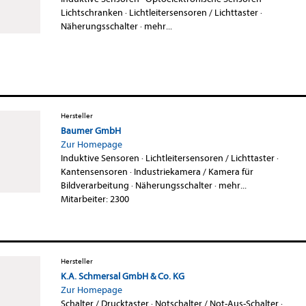
Lichtschranken
·
Lichtleitersensoren / Lichttaster
·
Näherungsschalter
·
mehr...
Hersteller
Baumer GmbH
Zur Homepage
Induktive Sensoren
·
Lichtleitersensoren / Lichttaster
·
Kantensensoren
·
Industriekamera / Kamera für
Bildverarbeitung
·
Näherungsschalter
·
mehr...
Mitarbeiter: 2300
Hersteller
K.A. Schmersal GmbH & Co. KG
Zur Homepage
Schalter / Drucktaster
·
Notschalter / Not-Aus-Schalter
·