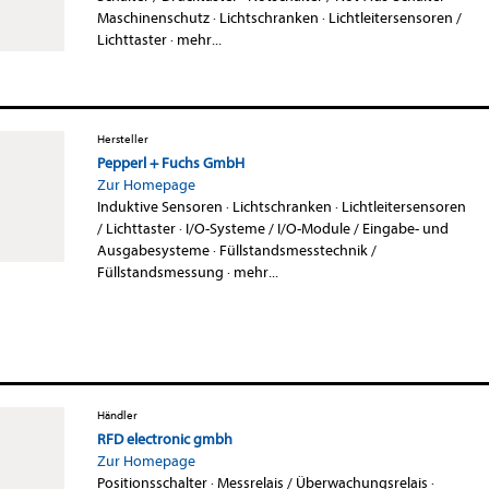
Maschinenschutz
·
Lichtschranken
·
Lichtleitersensoren /
Lichttaster
·
mehr...
Hersteller
Pepperl + Fuchs GmbH
Zur Homepage
Induktive Sensoren
·
Lichtschranken
·
Lichtleitersensoren
/ Lichttaster
·
I/O-Systeme / I/O-Module / Eingabe- und
Ausgabesysteme
·
Füllstandsmesstechnik /
Füllstandsmessung
·
mehr...
Händler
RFD electronic gmbh
Zur Homepage
Positionsschalter
·
Messrelais / Überwachungsrelais
·