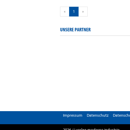
«
1
»
UNSERE PARTNER
Impressum
Datenschutz
Datenschu
2026 // verlag moderne industrie