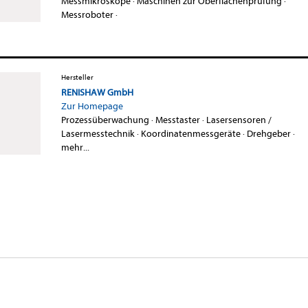
Messmikroskope
·
Maschinen zur Oberflächenprüfung
·
Messroboter
·
Hersteller
RENISHAW GmbH
Zur Homepage
Prozessüberwachung
·
Messtaster
·
Lasersensoren /
Lasermesstechnik
·
Koordinatenmessgeräte
·
Drehgeber
·
mehr...