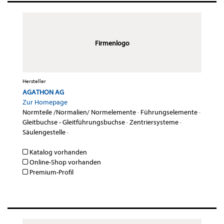
Firmenlogo
Hersteller
AGATHON AG
Zur Homepage
Normteile /Normalien/ Normelemente
·
Führungselemente
·
Gleitbuchse - Gleitführungsbuchse
·
Zentriersysteme
·
Säulengestelle
·
Katalog vorhanden
Online-Shop vorhanden
Premium-Profil