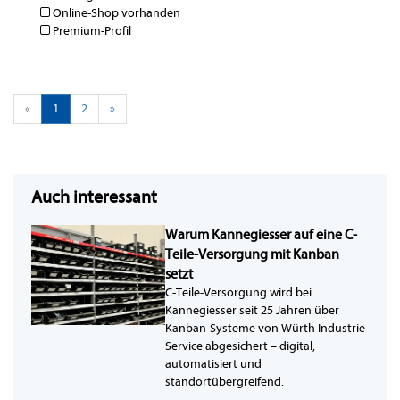
Online-Shop vorhanden
Premium-Profil
«
1
2
»
Auch interessant
Warum Kannegiesser auf eine C-
Teile-Versorgung mit Kanban
setzt
C-Teile-Versorgung wird bei
Kannegiesser seit 25 Jahren über
Kanban-Systeme von Würth Industrie
Service abgesichert – digital,
automatisiert und
standortübergreifend.