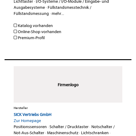
Lichttaster
·
I/O-Systeme / I/O-Module / Eingabe- und
Ausgabesysteme
·
Füllstandsmesstechnik /
Füllstandsmessung
·
mehr...
Katalog vorhanden
Online-Shop vorhanden
Premium-Profil
Firmenlogo
Hersteller
SICK Vertriebs GmbH
Zur Homepage
Positionssensoren
·
Schalter / Drucktaster
·
Notschalter /
Not-Aus-Schalter
·
Maschinenschutz
·
Lichtschranken
·