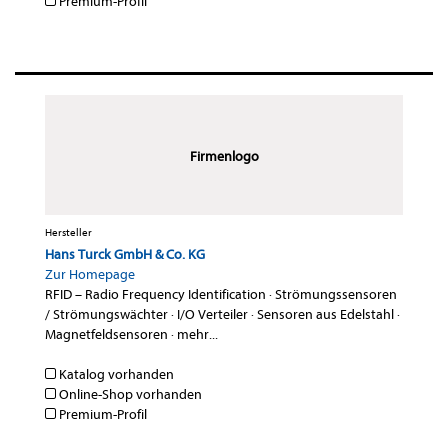
Premium-Profil
Firmenlogo
Hersteller
Hans Turck GmbH & Co. KG
Zur Homepage
RFID – Radio Frequency Identification
·
Strömungssensoren
/ Strömungswächter
·
I/O Verteiler
·
Sensoren aus Edelstahl
·
Magnetfeldsensoren
·
mehr...
Katalog vorhanden
Online-Shop vorhanden
Premium-Profil