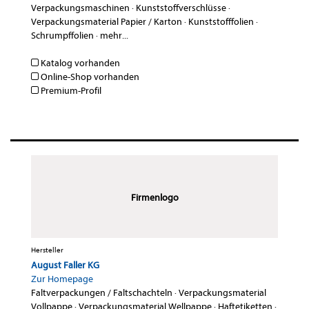
Verpackungsmaschinen
·
Kunststoffverschlüsse
·
Verpackungsmaterial Papier / Karton
·
Kunststofffolien
·
Schrumpffolien
·
mehr...
Katalog vorhanden
Online-Shop vorhanden
Premium-Profil
Firmenlogo
Hersteller
August Faller KG
Zur Homepage
Faltverpackungen / Faltschachteln
·
Verpackungsmaterial
Vollpappe
·
Verpackungsmaterial Wellpappe
·
Haftetiketten
·