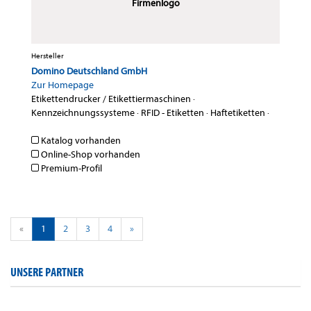
Firmenlogo
Hersteller
Domino Deutschland GmbH
Zur Homepage
Etikettendrucker / Etikettiermaschinen
·
Kennzeichnungssysteme
·
RFID - Etiketten
·
Haftetiketten
·
Katalog vorhanden
Online-Shop vorhanden
Premium-Profil
«
1
2
3
4
»
UNSERE PARTNER