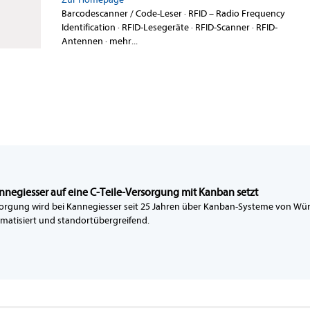
Barcodescanner / Code-Leser
·
RFID – Radio Frequency
Identification
·
RFID-Lesegeräte
·
RFID-Scanner
·
RFID-
Antennen
·
mehr...
egiesser auf eine C-Teile-Versorgung mit Kanban setzt
sorgung wird bei Kannegiesser seit 25 Jahren über Kanban-Systeme von Würt
tomatisiert und standortübergreifend.