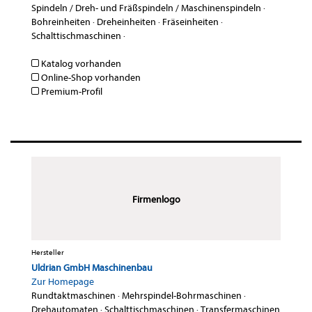
Spindeln / Dreh- und Fräßspindeln / Maschinenspindeln
·
Bohreinheiten
·
Dreheinheiten
·
Fräseinheiten
·
Schalttischmaschinen
·
Katalog vorhanden
Online-Shop vorhanden
Premium-Profil
Firmenlogo
Hersteller
Uldrian GmbH Maschinenbau
Zur Homepage
Rundtaktmaschinen
·
Mehrspindel-Bohrmaschinen
·
Drehautomaten
·
Schalttischmaschinen
·
Transfermaschinen