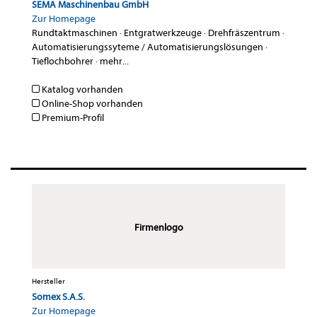
SEMA Maschinenbau GmbH
Zur Homepage
Rundtaktmaschinen
·
Entgratwerkzeuge
·
Drehfräszentrum
·
Automatisierungssyteme / Automatisierungslösungen
·
Tieflochbohrer
·
mehr...
Katalog vorhanden
Online-Shop vorhanden
Premium-Profil
Firmenlogo
Hersteller
Somex S.A.S.
Zur Homepage