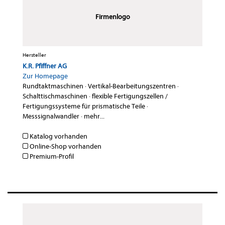
Firmenlogo
Hersteller
K.R. Pfiffner AG
Zur Homepage
Rundtaktmaschinen
·
Vertikal-Bearbeitungszentren
·
Schalttischmaschinen
·
flexible Fertigungszellen /
Fertigungssysteme für prismatische Teile
·
Messsignalwandler
·
mehr...
Katalog vorhanden
Online-Shop vorhanden
Premium-Profil