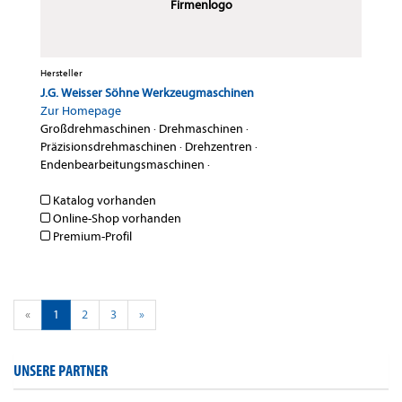
Firmenlogo
Hersteller
J.G. Weisser Söhne Werkzeugmaschinen
Zur Homepage
Großdrehmaschinen
·
Drehmaschinen
·
Präzisionsdrehmaschinen
·
Drehzentren
·
Endenbearbeitungsmaschinen
·
Katalog vorhanden
Online-Shop vorhanden
Premium-Profil
«
1
2
3
»
UNSERE PARTNER