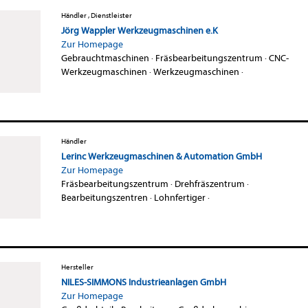
Händler , Dienstleister
Jörg Wappler Werkzeugmaschinen e.K
Zur Homepage
Gebrauchtmaschinen
·
Fräsbearbeitungszentrum
·
CNC-
Werkzeugmaschinen
·
Werkzeugmaschinen
·
Händler
Lerinc Werkzeugmaschinen & Automation GmbH
Zur Homepage
Fräsbearbeitungszentrum
·
Drehfräszentrum
·
Bearbeitungszentren
·
Lohnfertiger
·
Hersteller
NILES-SIMMONS Industrieanlagen GmbH
Zur Homepage