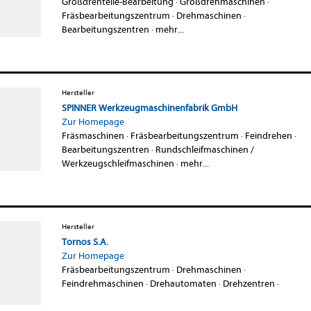
Großdrehteile-Bearbeitung
·
Großdrehmaschinen
·
Fräsbearbeitungszentrum
·
Drehmaschinen
·
Bearbeitungszentren
·
mehr...
Hersteller
SPINNER Werkzeugmaschinenfabrik GmbH
Zur Homepage
Fräsmaschinen
·
Fräsbearbeitungszentrum
·
Feindrehen
·
Bearbeitungszentren
·
Rundschleifmaschinen /
Werkzeugschleifmaschinen
·
mehr...
Hersteller
Tornos S.A.
Zur Homepage
Fräsbearbeitungszentrum
·
Drehmaschinen
·
Feindrehmaschinen
·
Drehautomaten
·
Drehzentren
·