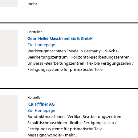
mehr...
Hersteller
Gebr. Heller Maschinenfabrik GmbH
Zur Homepage
Werkzeugmaschinen “Made in Germany”
·
5-Achs-
Bearbeitungszentrum
·
Horizontal-Bearbeitungszentren
·
Universal-Bearbeitungszentren
·
flexible Fertigungszellen /
Fertigungssysteme für prismatische Teile
·
Hersteller
K.R. Pfiffner AG
Zur Homepage
Rundtaktmaschinen
·
Vertikal-Bearbeitungszentren
·
Schalttischmaschinen
·
flexible Fertigungszellen /
Fertigungssysteme für prismatische Teile
·
Messsignalwandler
·
mehr...