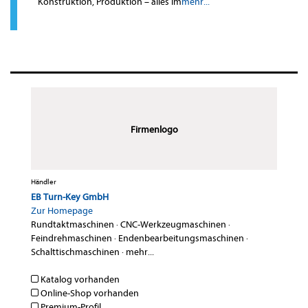
Konstruktion, Produktion – alles im
mehr...
Firmenlogo
Händler
EB Turn-Key GmbH
Zur Homepage
Rundtaktmaschinen
·
CNC-Werkzeugmaschinen
·
Feindrehmaschinen
·
Endenbearbeitungsmaschinen
·
Schalttischmaschinen
·
mehr...
Katalog vorhanden
Online-Shop vorhanden
Premium-Profil