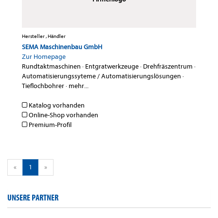
Hersteller , Händler
SEMA Maschinenbau GmbH
Zur Homepage
Rundtaktmaschinen
·
Entgratwerkzeuge
·
Drehfräszentrum
·
Automatisierungssyteme / Automatisierungslösungen
·
Tieflochbohrer
·
mehr...
Katalog vorhanden
Online-Shop vorhanden
Premium-Profil
«
1
»
UNSERE PARTNER