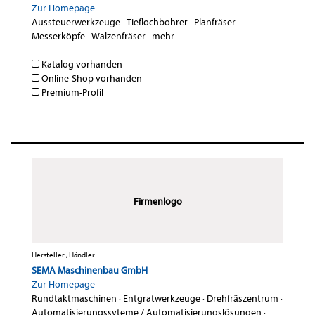
Zur Homepage
Aussteuerwerkzeuge
·
Tieflochbohrer
·
Planfräser
·
Messerköpfe
·
Walzenfräser
·
mehr...
Katalog vorhanden
Online-Shop vorhanden
Premium-Profil
Firmenlogo
Hersteller , Händler
SEMA Maschinenbau GmbH
Zur Homepage
Rundtaktmaschinen
·
Entgratwerkzeuge
·
Drehfräszentrum
·
Automatisierungssyteme / Automatisierungslösungen
·