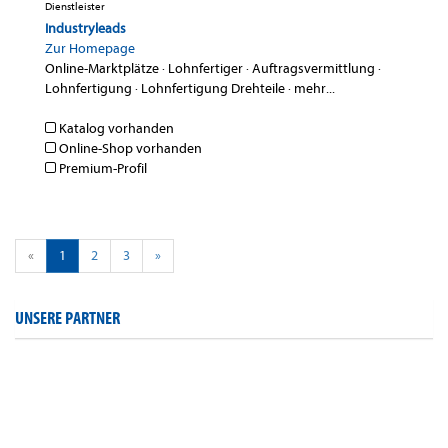
Dienstleister
Industryleads
Zur Homepage
Online-Marktplätze
·
Lohnfertiger
·
Auftragsvermittlung
·
Lohnfertigung
·
Lohnfertigung Drehteile
·
mehr...
Katalog vorhanden
Online-Shop vorhanden
Premium-Profil
«
1
2
3
»
UNSERE PARTNER