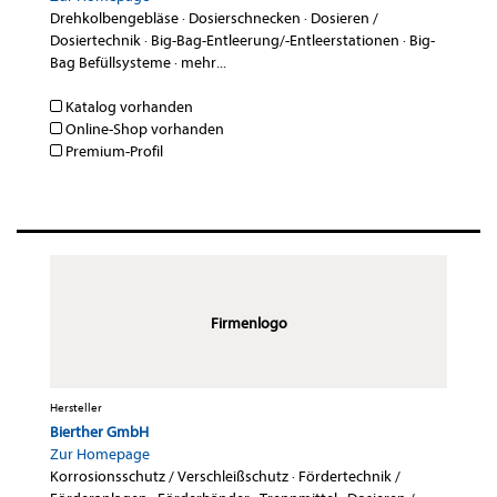
Drehkolbengebläse
·
Dosierschnecken
·
Dosieren /
Dosiertechnik
·
Big-Bag-Entleerung/-Entleerstationen
·
Big-
Bag Befüllsysteme
·
mehr...
Katalog vorhanden
Online-Shop vorhanden
Premium-Profil
Firmenlogo
Hersteller
Bierther GmbH
Zur Homepage
Korrosionsschutz / Verschleißschutz
·
Fördertechnik /