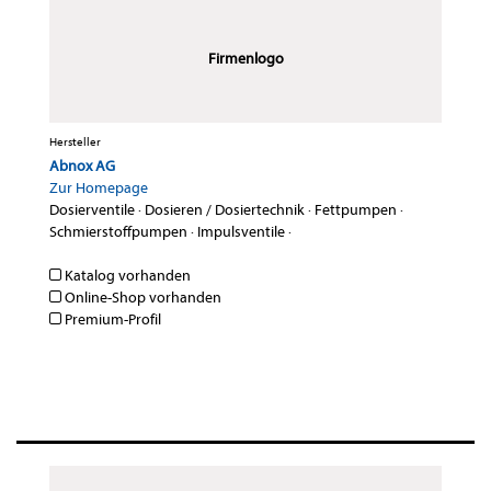
Firmenlogo
Hersteller
Abnox AG
Zur Homepage
Dosierventile
·
Dosieren / Dosiertechnik
·
Fettpumpen
·
Schmierstoffpumpen
·
Impulsventile
·
Katalog vorhanden
Online-Shop vorhanden
Premium-Profil