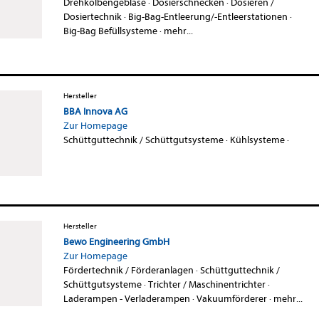
Drehkolbengebläse
·
Dosierschnecken
·
Dosieren /
Dosiertechnik
·
Big-Bag-Entleerung/-Entleerstationen
·
Big-Bag Befüllsysteme
·
mehr...
Hersteller
BBA Innova AG
Zur Homepage
Schüttguttechnik / Schüttgutsysteme
·
Kühlsysteme
·
Hersteller
Bewo Engineering GmbH
Zur Homepage
Fördertechnik / Förderanlagen
·
Schüttguttechnik /
Schüttgutsysteme
·
Trichter / Maschinentrichter
·
Laderampen - Verladerampen
·
Vakuumförderer
·
mehr...