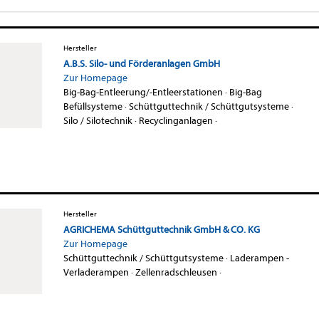
Hersteller
A.B.S. Silo- und Förderanlagen GmbH
Zur Homepage
Big-Bag-Entleerung/-Entleerstationen
·
Big-Bag
Befüllsysteme
·
Schüttguttechnik / Schüttgutsysteme
·
Silo / Silotechnik
·
Recyclinganlagen
·
Hersteller
AGRICHEMA Schüttguttechnik GmbH & CO. KG
Zur Homepage
Schüttguttechnik / Schüttgutsysteme
·
Laderampen -
Verladerampen
·
Zellenradschleusen
·