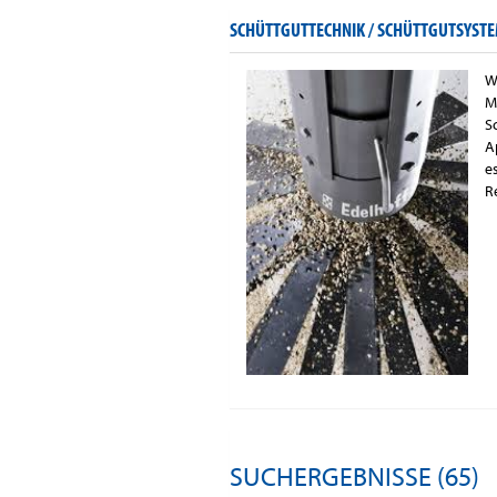
SCHÜTTGUTTECHNIK / SCHÜTTGUTSYSTE
W
M
S
A
e
R
SUCHERGEBNISSE (65)