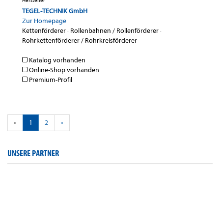
Hersteller
TEGEL-TECHNIK GmbH
Zur Homepage
Kettenförderer
·
Rollenbahnen / Rollenförderer
·
Rohrkettenförderer / Rohrkreisförderer
·
Katalog vorhanden
Online-Shop vorhanden
Premium-Profil
«
1
2
»
UNSERE PARTNER