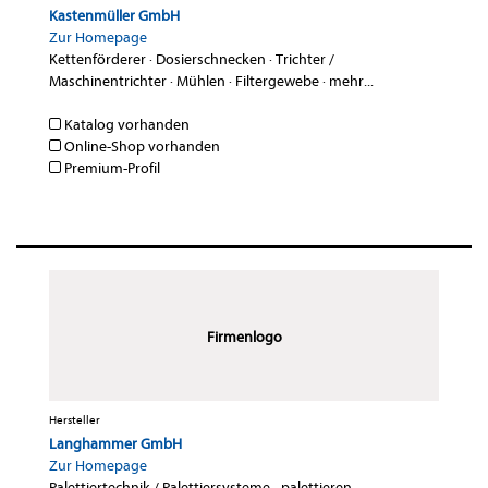
Kastenmüller GmbH
Zur Homepage
Kettenförderer
·
Dosierschnecken
·
Trichter /
Maschinentrichter
·
Mühlen
·
Filtergewebe
·
mehr...
Katalog vorhanden
Online-Shop vorhanden
Premium-Profil
Firmenlogo
Hersteller
Langhammer GmbH
Zur Homepage
Palettiertechnik / Palettiersysteme - palettieren
·