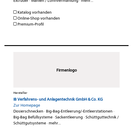
Extruder
·
Mahlen / Lohnvermahlung
·
mehr...
Katalog vorhanden
Online-Shop vorhanden
Premium-Profil
Firmenlogo
Hersteller
IB Verfahrens- und Anlagentechnik GmbH & Co. KG
Zur Homepage
Dosierschnecken
·
Big-Bag-Entleerung/-Entleerstationen
·
Big-Bag Befüllsysteme
·
Sackentleerung
·
Schüttguttechnik /
Schüttgutsysteme
·
mehr...