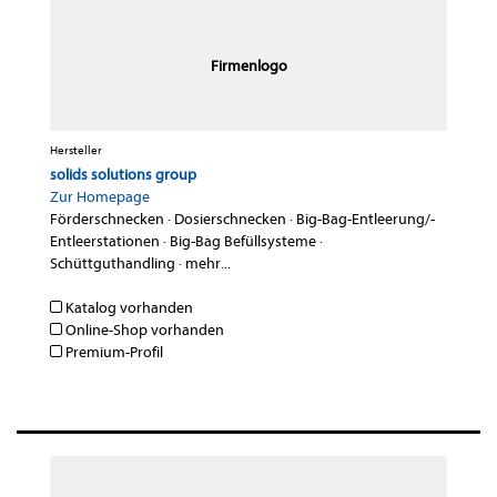
Firmenlogo
Hersteller
solids solutions group
Zur Homepage
Förderschnecken
·
Dosierschnecken
·
Big-Bag-Entleerung/-
Entleerstationen
·
Big-Bag Befüllsysteme
·
Schüttguthandling
·
mehr...
Katalog vorhanden
Online-Shop vorhanden
Premium-Profil