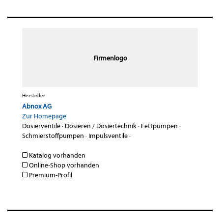
Firmenlogo
Hersteller
Abnox AG
Zur Homepage
Dosierventile
·
Dosieren / Dosiertechnik
·
Fettpumpen
·
Schmierstoffpumpen
·
Impulsventile
·
Katalog vorhanden
Online-Shop vorhanden
Premium-Profil