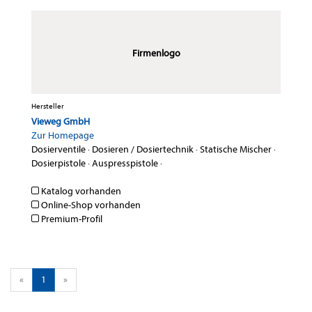
Firmenlogo
Hersteller
Vieweg GmbH
Zur Homepage
Dosierventile
·
Dosieren / Dosiertechnik
·
Statische Mischer
·
Dosierpistole
·
Auspresspistole
·
Katalog vorhanden
Online-Shop vorhanden
Premium-Profil
«
1
»