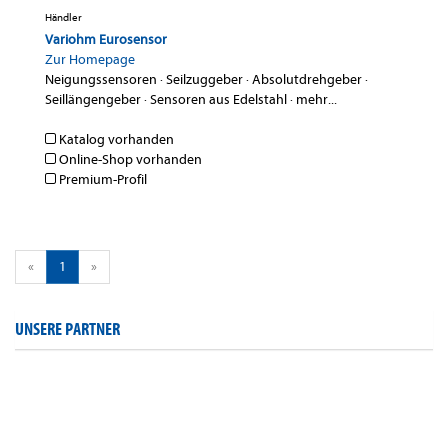
Händler
Variohm Eurosensor
Zur Homepage
Neigungssensoren
·
Seilzuggeber
·
Absolutdrehgeber
·
Seillängengeber
·
Sensoren aus Edelstahl
·
mehr...
Katalog vorhanden
Online-Shop vorhanden
Premium-Profil
«
1
»
UNSERE PARTNER