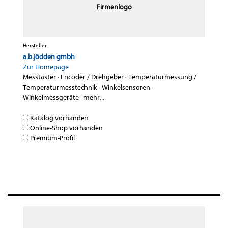
Firmenlogo
Hersteller
a.b.jödden gmbh
Zur Homepage
Messtaster
·
Encoder / Drehgeber
·
Temperaturmessung /
Temperaturmesstechnik
·
Winkelsensoren
·
Winkelmessgeräte
·
mehr...
Katalog vorhanden
Online-Shop vorhanden
Premium-Profil