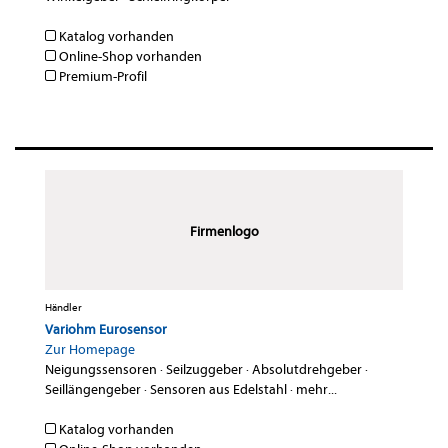
Katalog vorhanden
Online-Shop vorhanden
Premium-Profil
Firmenlogo
Händler
Variohm Eurosensor
Zur Homepage
Neigungssensoren
·
Seilzuggeber
·
Absolutdrehgeber
·
Seillängengeber
·
Sensoren aus Edelstahl
·
mehr...
Katalog vorhanden