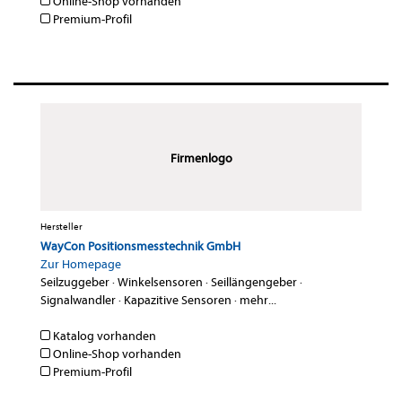
Online-Shop vorhanden
Premium-Profil
Firmenlogo
Hersteller
WayCon Positionsmesstechnik GmbH
Zur Homepage
Seilzuggeber
·
Winkelsensoren
·
Seillängengeber
·
Signalwandler
·
Kapazitive Sensoren
·
mehr...
Katalog vorhanden
Online-Shop vorhanden
Premium-Profil