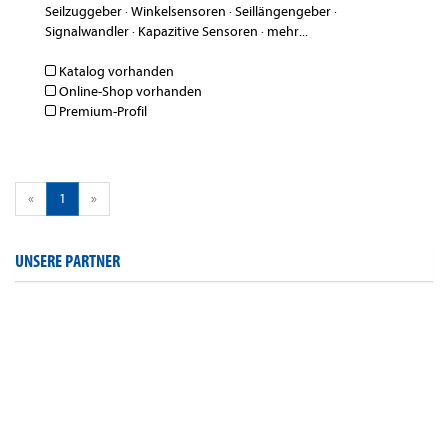
Seilzuggeber
·
Winkelsensoren
·
Seillängengeber
·
Signalwandler
·
Kapazitive Sensoren
·
mehr...
Katalog vorhanden
Online-Shop vorhanden
Premium-Profil
«
1
»
UNSERE PARTNER