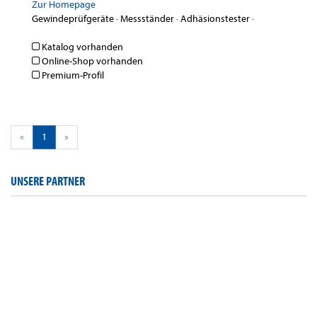
Zur Homepage
Gewindeprüfgeräte
·
Messständer
·
Adhäsionstester
·
Katalog vorhanden
Online-Shop vorhanden
Premium-Profil
«
1
»
UNSERE PARTNER