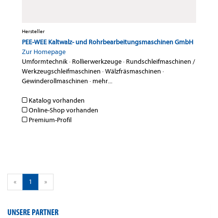
Hersteller
PEE-WEE Kaltwalz- und Rohrbearbeitungsmaschinen GmbH
Zur Homepage
Umformtechnik
·
Rollierwerkzeuge
·
Rundschleifmaschinen /
Werkzeugschleifmaschinen
·
Wälzfräsmaschinen
·
Gewinderollmaschinen
·
mehr...
Katalog vorhanden
Online-Shop vorhanden
Premium-Profil
«
1
»
UNSERE PARTNER