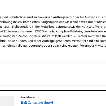
ie sind Lohnfertiger und suchen einen Auftragsvermittler für Aufträge aus 
eichnungsteilen, kompletten Baugruppen und Maschinen wird über Provisio
inanziert. Insbesondere in der Metallbearbeitung sowie der Kunststoffverarb
nd Zulieferer zusammen. CNC Drehteile, komplexe Frästeile, Laserteile sow
ie häufigsten Zeichnungsteile, die vermittelt werden. Zulieferer mit freie
chnell neue Kunden und mehr Aufträge generieren. Vermittler sind eine kost
nternehmen die nur begrenzte oder sogar keine eigenen Vertriebsaktivitäte
Dienstleister
Erdt Consulting GmbH