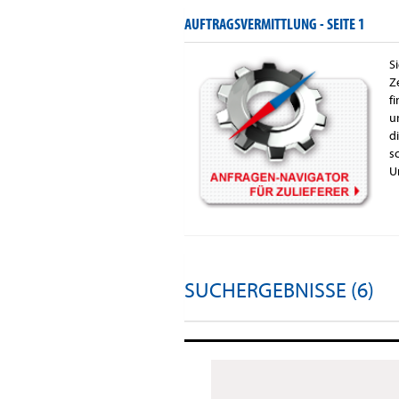
AUFTRAGSVERMITTLUNG -
SEITE 1
S
Z
f
u
d
s
U
SUCHERGEBNISSE (6)