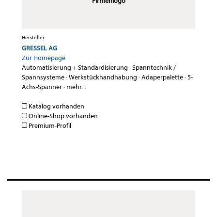
Firmenlogo
Hersteller
GRESSEL AG
Zur Homepage
Automatisierung + Standardisierung
·
Spanntechnik /
Spannsysteme
·
Werkstückhandhabung
·
Adaperpalette
·
5-
Achs-Spanner
·
mehr...
Katalog vorhanden
Online-Shop vorhanden
Premium-Profil