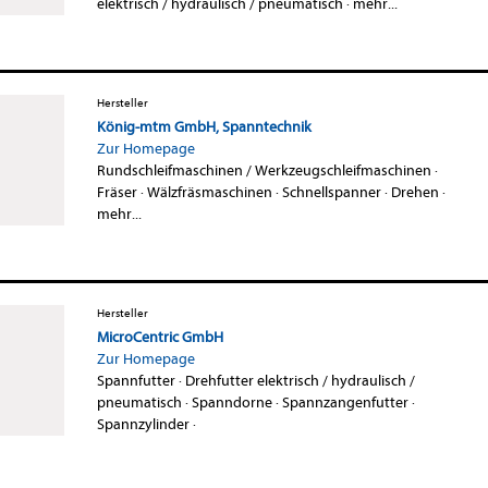
elektrisch / hydraulisch / pneumatisch
·
mehr...
Hersteller
König-mtm GmbH, Spanntechnik
Zur Homepage
Rundschleifmaschinen / Werkzeugschleifmaschinen
·
Fräser
·
Wälzfräsmaschinen
·
Schnellspanner
·
Drehen
·
mehr...
Hersteller
MicroCentric GmbH
Zur Homepage
Spannfutter
·
Drehfutter elektrisch / hydraulisch /
pneumatisch
·
Spanndorne
·
Spannzangenfutter
·
Spannzylinder
·