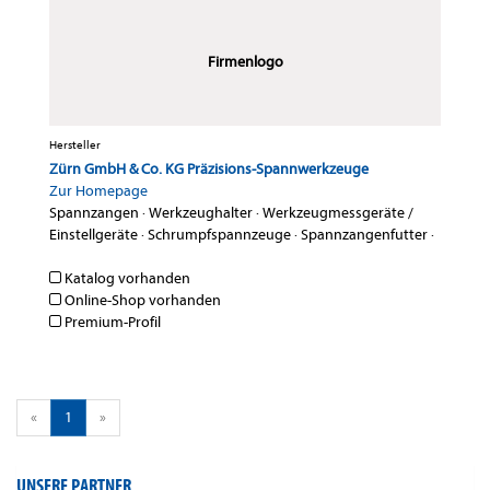
Firmenlogo
Hersteller
Zürn GmbH & Co. KG Präzisions-Spannwerkzeuge
Zur Homepage
Spannzangen
·
Werkzeughalter
·
Werkzeugmessgeräte /
Einstellgeräte
·
Schrumpfspannzeuge
·
Spannzangenfutter
·
Katalog vorhanden
Online-Shop vorhanden
Premium-Profil
«
1
»
UNSERE PARTNER