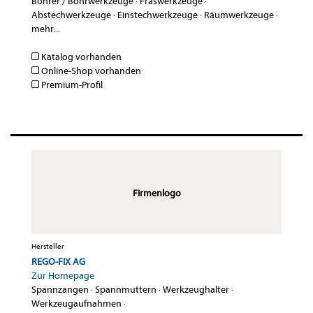
Bohrer / Bohrwerkzeuge
·
Fräswerkzeuge
·
Abstechwerkzeuge
·
Einstechwerkzeuge
·
Räumwerkzeuge
·
mehr...
Katalog vorhanden
Online-Shop vorhanden
Premium-Profil
Firmenlogo
Hersteller
REGO-FIX AG
Zur Homepage
Spannzangen
·
Spannmuttern
·
Werkzeughalter
·
Werkzeugaufnahmen
·