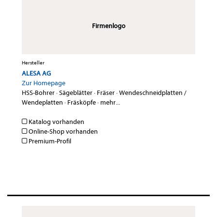
Firmenlogo
Hersteller
ALESA AG
Zur Homepage
HSS-Bohrer
·
Sägeblätter
·
Fräser
·
Wendeschneidplatten /
Wendeplatten
·
Fräsköpfe
·
mehr...
Katalog vorhanden
Online-Shop vorhanden
Premium-Profil