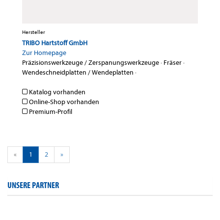
Hersteller
TRIBO Hartstoff GmbH
Zur Homepage
Präzisionswerkzeuge / Zerspanungswerkzeuge
·
Fräser
·
Wendeschneidplatten / Wendeplatten
·
Katalog vorhanden
Online-Shop vorhanden
Premium-Profil
«
1
2
»
UNSERE PARTNER