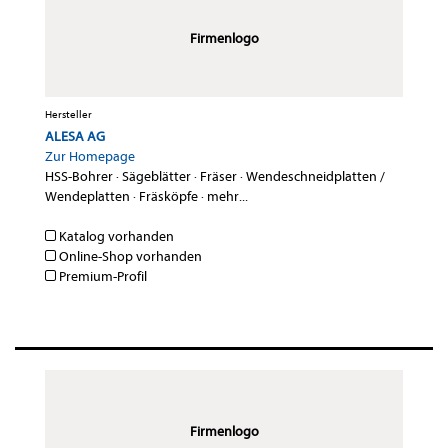
Firmenlogo
Hersteller
ALESA AG
Zur Homepage
HSS-Bohrer
·
Sägeblätter
·
Fräser
·
Wendeschneidplatten /
Wendeplatten
·
Fräsköpfe
·
mehr...
Katalog vorhanden
Online-Shop vorhanden
Premium-Profil
Firmenlogo