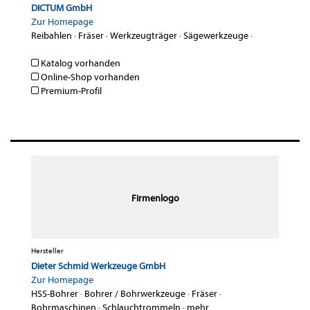
DICTUM GmbH
Zur Homepage
Reibahlen
·
Fräser
·
Werkzeugträger
·
Sägewerkzeuge
·
Katalog vorhanden
Online-Shop vorhanden
Premium-Profil
Firmenlogo
Hersteller
Dieter Schmid Werkzeuge GmbH
Zur Homepage
HSS-Bohrer
·
Bohrer / Bohrwerkzeuge
·
Fräser
·
Bohrmaschinen
·
Schlauchtrommeln
·
mehr...