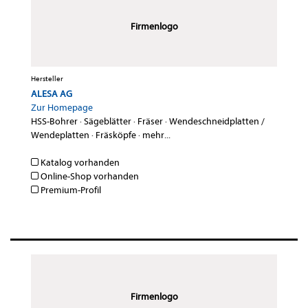
Firmenlogo
Hersteller
ALESA AG
Zur Homepage
HSS-Bohrer
·
Sägeblätter
·
Fräser
·
Wendeschneidplatten /
Wendeplatten
·
Fräsköpfe
·
mehr...
Katalog vorhanden
Online-Shop vorhanden
Premium-Profil
Firmenlogo