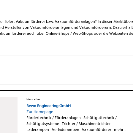
er liefert Vakuumförderer bzw. Vakuumförderanlagen? In dieser Marktübers
nd Hersteller von Vakuumförderanlagen und Vakuumförderern. Dazu erhalte
akuumförderer auch über Online-Shops / Web-Shops oder die Webseiten der
Hersteller
Bewo Engineering GmbH
Zur Homepage
Fördertechnik / Förderanlagen
·
Schüttguttechnik /
Schüttgutsysteme
·
Trichter / Maschinentrichter
·
Laderampen - Verladerampen
·
Vakuumförderer
·
mehr...