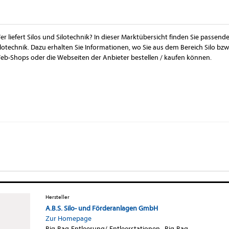
er liefert Silos und Silotechnik? In dieser Marktübersicht finden Sie passend
ilotechnik. Dazu erhalten Sie Informationen, wo Sie aus dem Bereich Silo bzw
eb-Shops oder die Webseiten der Anbieter bestellen / kaufen können.
Hersteller
A.B.S. Silo- und Förderanlagen GmbH
Zur Homepage
Big-Bag-Entleerung/-Entleerstationen
·
Big-Bag