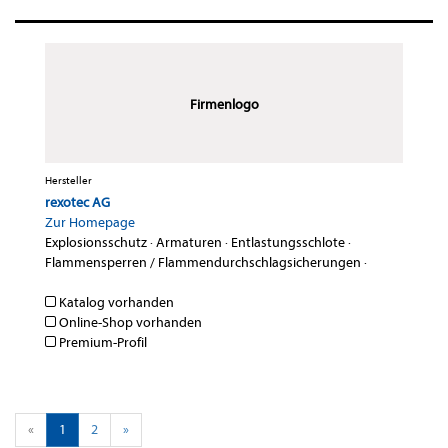
Firmenlogo
Hersteller
rexotec AG
Zur Homepage
Explosionsschutz
·
Armaturen
·
Entlastungsschlote
·
Flammensperren / Flammendurchschlagsicherungen
·
Katalog vorhanden
Online-Shop vorhanden
Premium-Profil
«
1
2
»