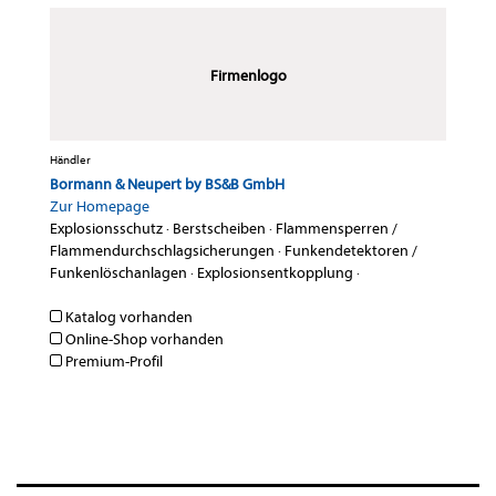
Firmenlogo
Händler
Bormann & Neupert by BS&B GmbH
Zur Homepage
Explosionsschutz
·
Berstscheiben
·
Flammensperren /
Flammendurchschlagsicherungen
·
Funkendetektoren /
Funkenlöschanlagen
·
Explosionsentkopplung
·
Katalog vorhanden
Online-Shop vorhanden
Premium-Profil