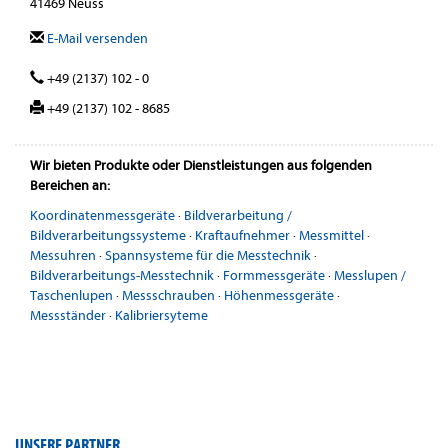
41469 Neuss
E-Mail versenden
+49 (2137) 102 - 0
+49 (2137) 102 - 8685
Wir bieten Produkte oder Dienstleistungen aus folgenden
Bereichen an:
Koordinatenmessgeräte
·
Bildverarbeitung /
Bildverarbeitungssysteme
·
Kraftaufnehmer
·
Messmittel
·
Messuhren
·
Spannsysteme für die Messtechnik
·
Bildverarbeitungs-Messtechnik
·
Formmessgeräte
·
Messlupen /
Taschenlupen
·
Messschrauben
·
Höhenmessgeräte
·
Messständer
·
Kalibriersyteme
UNSERE PARTNER