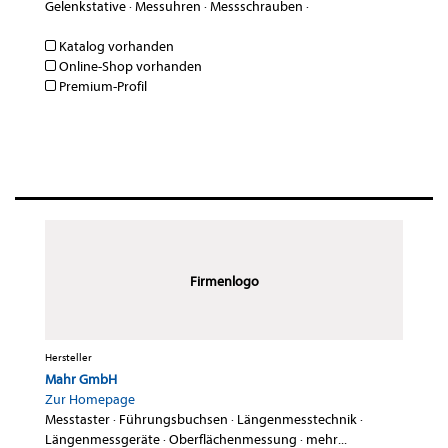
Gelenkstative
·
Messuhren
·
Messschrauben
·
Katalog vorhanden
Online-Shop vorhanden
Premium-Profil
Firmenlogo
Hersteller
Mahr GmbH
Zur Homepage
Messtaster
·
Führungsbuchsen
·
Längenmesstechnik
·
Längenmessgeräte
·
Oberflächenmessung
·
mehr...