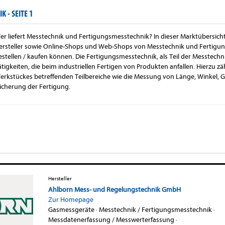
IK -
SEITE 1
er liefert Messtechnik und Fertigungsmesstechnik? In dieser Marktübersich
ersteller sowie Online-Shops und Web-Shops von Messtechnik und Fertigu
estellen / kaufen können. Die Fertigungsmesstechnik, als Teil der Messtechni
ätigkeiten, die beim industriellen Fertigen von Produkten anfallen. Hierzu zä
erkstückes betreffenden Teilbereiche wie die Messung von Länge, Winkel, Ge
sicherung der Fertigung.
Hersteller
Ahlborn Mess- und Regelungstechnik GmbH
Zur Homepage
Gasmessgeräte
·
Messtechnik / Fertigungsmesstechnik
·
Messdatenerfassung / Messwerterfassung
·