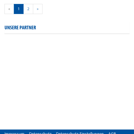
«
1
2
»
UNSERE PARTNER
Impressum
Datenschutz
Datenschutz-Einstellungen
AGB