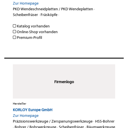
Zur Homepage
PKD Wendeschneidplatten / PKD Wendeplatten
·
Scheibenfräser
·
Fräsköpfe
·
Katalog vorhanden
Online-Shop vorhanden
Premium-Profil
Firmenlogo
Hersteller
KORLOY Europe GmbH
Zur Homepage
Präzisionswerkzeuge / Zerspanungswerkzeuge
·
HSS-Bohrer
·
Bohrer / Bohrwerkzeuge
·
Scheibenfräser
·
Räumwerkzeuge