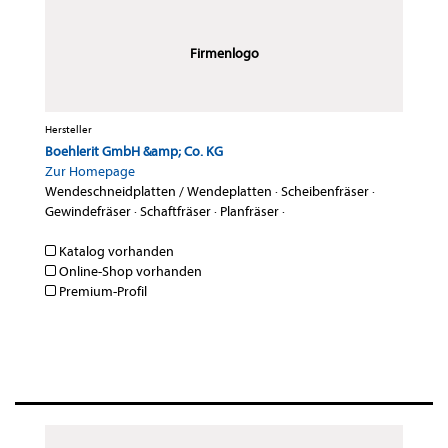
Firmenlogo
Hersteller
Boehlerit GmbH &amp; Co. KG
Zur Homepage
Wendeschneidplatten / Wendeplatten
·
Scheibenfräser
·
Gewindefräser
·
Schaftfräser
·
Planfräser
·
Katalog vorhanden
Online-Shop vorhanden
Premium-Profil