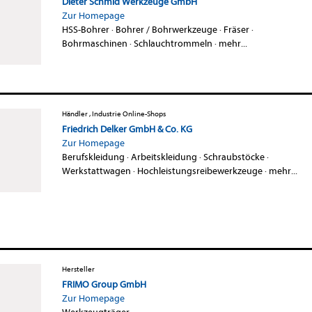
Dieter Schmid Werkzeuge GmbH
Zur Homepage
HSS-Bohrer
·
Bohrer / Bohrwerkzeuge
·
Fräser
·
Bohrmaschinen
·
Schlauchtrommeln
·
mehr...
Händler , Industrie Online-Shops
Friedrich Delker GmbH & Co. KG
Zur Homepage
Berufskleidung
·
Arbeitskleidung
·
Schraubstöcke
·
Werkstattwagen
·
Hochleistungsreibewerkzeuge
·
mehr...
Hersteller
FRIMO Group GmbH
Zur Homepage