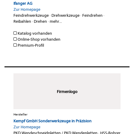
Ifanger AG
Zur Homepage
Feindrehwerkzeuge
·
Drehwerkzeuge
·
Feindrehen
·
Reibahlen
·
Drehen
·
mehr...
Katalog vorhanden
Online-Shop vorhanden
Premium-Profil
Firmenlogo
Hersteller
Kempf GmbH Sonderwerkzeuge in Präzision
Zur Homepage
PKD Wendeschneidplatten / PKD Wendeplatten
·
HSS-Bohrer