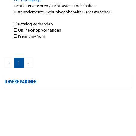
Lichtleitersensoren / Lichttaster
·
Endschalter
·
Distanzelemente
·
Schubladenbehälter
·
Messzubehör
·
Katalog vorhanden
Online-Shop vorhanden
Premium-Profil
«
1
»
UNSERE PARTNER