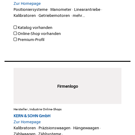
Zur Homepage
Positioniersysteme
·
Manometer
·
Linearantriebe
·
Kalibratoren
·
Getriebemotoren
·
mehr...
Katalog vorhanden
Online-Shop vorhanden
Premium-Profil
Firmenlogo
Hersteller , Industrie Online-Shops
KERN & SOHN GmbH
Zur Homepage
Kalibratoren
·
Präzisionswaagen
·
Hängewaagen
·
Zählwaagen
·
Zählsysteme
·