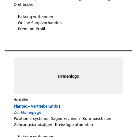
Drehtische
·
Katalog vorhanden
Online-Shop vorhanden
Premium-Profil
Firmenlogo
Hersteller
Plantec – Vertriebs GmbH
Zur Homepage
Positioniersysteme
·
Sägemaschinen
·
Bohrmaschinen
·
Gehrungsbandsägen
·
Kreissägeautomaten
·
Katalog vorhanden