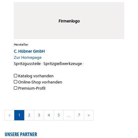
Firmenlogo
Hersteller
C. Hübner GmbH
Zur Homepage
Spritzgussteile
·
Spritzgießwerkzeuge
·
Katalog vorhanden
Online-Shop vorhanden
Premium-Profil
«
1
2
3
4
5
...
7
»
UNSERE PARTNER