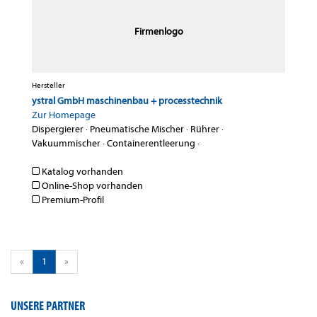
Firmenlogo
Hersteller
ystral GmbH maschinenbau + processtechnik
Zur Homepage
Dispergierer
·
Pneumatische Mischer
·
Rührer
·
Vakuummischer
·
Containerentleerung
·
Katalog vorhanden
Online-Shop vorhanden
Premium-Profil
«
1
»
UNSERE PARTNER