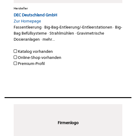
Hersteller
DEC Deutschland GmbH
Zur Homepage
Fassentleerung
·
Big-Bag-Entleerung/-Entleerstationen
·
Big-
Bag Befüllsysteme
·
Strahlmühlen
·
Gravimetrische
Dosieranlagen
·
mehr...
Katalog vorhanden
Online-Shop vorhanden
Premium-Profil
Firmenlogo