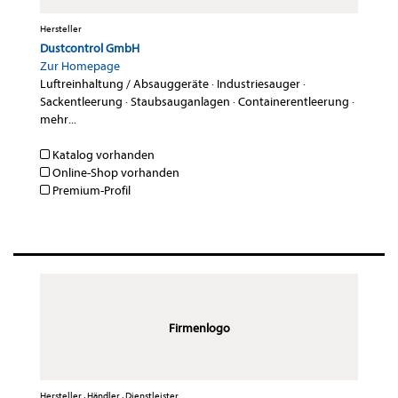
Hersteller
Dustcontrol GmbH
Zur Homepage
Luftreinhaltung / Absauggeräte
·
Industriesauger
·
Sackentleerung
·
Staubsauganlagen
·
Containerentleerung
·
mehr...
Katalog vorhanden
Online-Shop vorhanden
Premium-Profil
Firmenlogo
Hersteller , Händler , Dienstleister