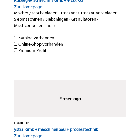
Ruberg-Mischtechnik GmbH + Co. KG
Zur Homepage
Mischer / Mischanlagen
·
Trockner / Trocknungsanlagen
·
Siebmaschinen / Siebanlagen
·
Granulatoren
·
Mischcontainer
·
mehr...
Katalog vorhanden
Online-Shop vorhanden
Premium-Profil
Firmenlogo
Hersteller
ystral GmbH maschinenbau + processtechnik
Zur Homepage