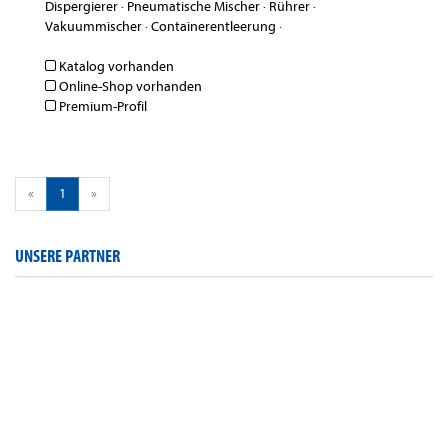
Dispergierer
·
Pneumatische Mischer
·
Rührer
·
Vakuummischer
·
Containerentleerung
·
Katalog vorhanden
Online-Shop vorhanden
Premium-Profil
«
1
»
UNSERE PARTNER