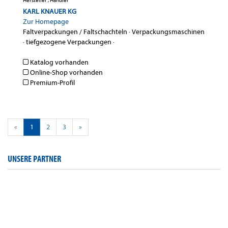
Hersteller , Händler
KARL KNAUER KG
Zur Homepage
Faltverpackungen / Faltschachteln
·
Verpackungsmaschinen
·
tiefgezogene Verpackungen
·
Katalog vorhanden
Online-Shop vorhanden
Premium-Profil
«
1
2
3
»
UNSERE PARTNER