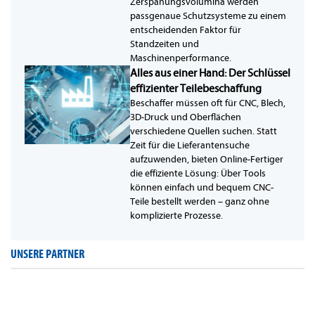
Zerspanungsvolumina werden
passgenaue Schutzsysteme zu einem
entscheidenden Faktor für
Standzeiten und
Maschinenperformance.
Alles aus einer Hand: Der Schlüssel
effizienter Teilebeschaffung
Beschaffer müssen oft für CNC, Blech,
3D-Druck und Oberflächen
verschiedene Quellen suchen. Statt
Zeit für die Lieferantensuche
aufzuwenden, bieten Online-Fertiger
die effiziente Lösung: Über Tools
können einfach und bequem CNC-
Teile bestellt werden – ganz ohne
komplizierte Prozesse.
UNSERE PARTNER